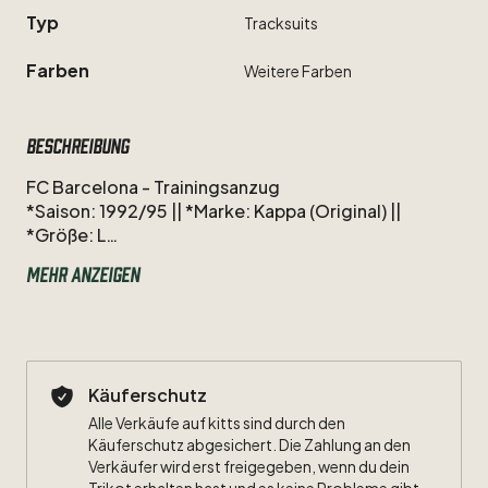
Typ
Tracksuits
Farben
Weitere
Farben
Beschreibung
FC
Barcelona
-
Trainingsanzug
*Saison:
1992
​/​
​​​​95
||
*Marke:
Kappa
(Original)
||
*Größe:
L
Mehr anzeigen
Zustand:
s.
Detailbilder
​/​
Kategorisierung.
Gummis
in
Jacke
und
Hose
noch
voll
elastisch.
BNWT!
Nur
Versicherter
Versand
mit
Sendungsnummer.
Bei
Fragen
oder
weiteren
Detailfotos
gerne
Käuferschutz
melden.
Alle Verkäufe auf kitts sind durch den
Käuferschutz abgesichert. Die Zahlung an den
Zum
Kleingedruckten:
Verkäufer wird erst freigegeben, wenn du dein
https://www.kitts.de/u/692ec9ef-09f4-4d3e-