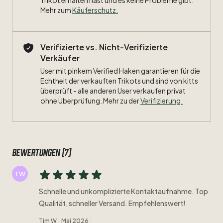
Trikot erhalten hast und es keine Probleme gibt.
a5b4-a2a0deaf6fc4
Mehr zum
Käuferschutz
.
Verifizierte vs. Nicht-Verifizierte
Verkäufer
User mit pinkem Verified Haken garantieren für die
Echtheit der verkauften Trikots und sind von kitts
überprüft - alle anderen User verkaufen privat
ohne Überprüfung. Mehr zu der
Verifizierung.
Bewertungen (7)
TW
Schnelle und unkomplizierte Kontaktaufnahme. Top
Qualität, schneller Versand. Empfehlenswert!
Tim W
Mai 2026