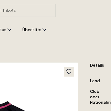
kus
Über kitts
Details
Land
Club
oder
Nationalm