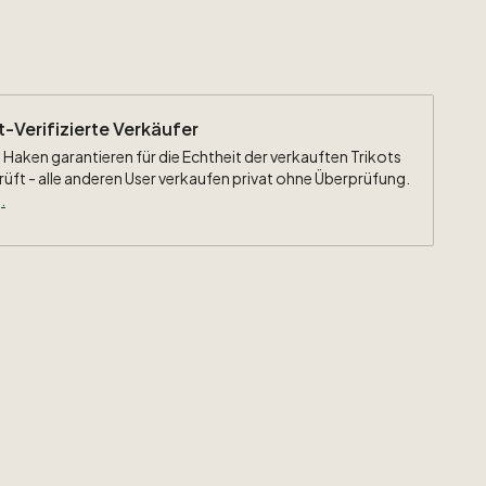
ehr
guter
Zustand
-
Minimaler
Fleck
ganz
unten
am
ich
ein
Patch
gelöst
hat.
Siehe
Fotos
für
weitere
ht-Verifizierte Verkäufer
sich
um
ein
gebrauchtes
Trikot.
Eventuelle
Mängel
 Haken garantieren für die Echtheit der verkauften Trikots
beschrieben
und
auf
den
Fotos
zu
sehen.
rüft - alle anderen User verkaufen privat ohne Überprüfung.
.