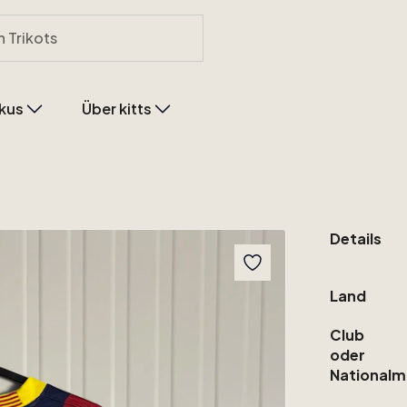
kus
Über kitts
Details
Land
Club
oder
Nationalm