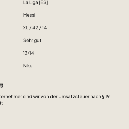
La
Liga
[ES]
Messi
XL
​/​
42
​/​
14
Sehr
gut
13
​/​
14
Nike
ng
nternehmer
sind
wir
von
der
Umsatzsteuer
nach
§
19
it.