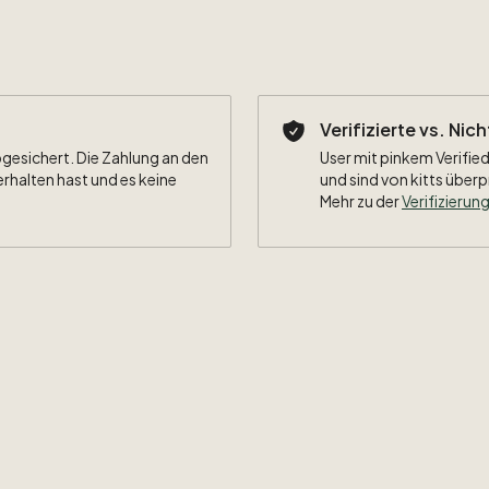
Verifizierte vs. Nic
bgesichert. Die Zahlung an den
User mit pinkem Verified
erhalten hast und es keine
und sind von kitts überp
Mehr zu der
Verifizierung