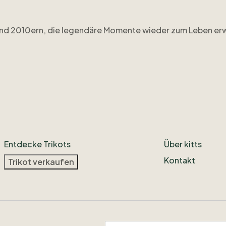
nd
2010ern
​,​
die
legendäre
Momente
wieder
zum
Leben
er
Entdecke Trikots
Über kitts
Kontakt
Trikot verkaufen