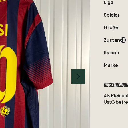
Liga
Spieler
Größe
Zustand
Saison
Marke
Beschreibu
Als
Kleinu
UstG
befre