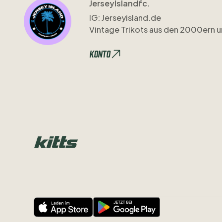
JerseyIslandfc.
IG:
Jerseyisland.de
Vintage
Trikots
aus
den
2000ern
u
Konto