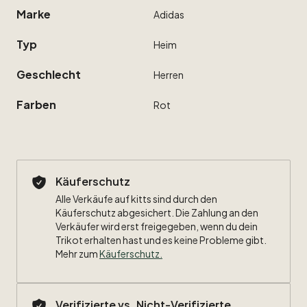
Marke
Adidas
Typ
Heim
Geschlecht
Herren
Farben
Rot
Käuferschutz
Alle Verkäufe auf kitts sind durch den
Käuferschutz abgesichert. Die Zahlung an den
Verkäufer wird erst freigegeben, wenn du dein
Trikot erhalten hast und es keine Probleme gibt.
Mehr zum
Käuferschutz
.
Verifizierte vs. Nicht-Verifizierte