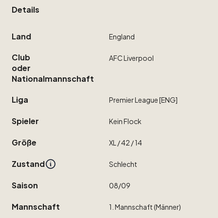
Details
Land
England
Club
AFC
Liverpool
oder
Nationalmannschaft
Liga
Premier
League
[ENG]
Spieler
Kein
Flock
Größe
XL
​/​
42
​/​
14
Zustand
Schlecht
Saison
08
​/​
09
Mannschaft
1.
Mannschaft
(Männer)