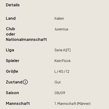
Details
Land
Italien
Club
Juventus
oder
Nationalmannschaft
Liga
Serie
A
[IT]
Spieler
Kein
Flock
Größe
L
​/​
40
​/​
12
Zustand
Gut
Saison
08
​/​
09
Mannschaft
1.
Mannschaft
(Männer)