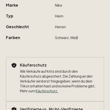
Marke
Nike
Typ
Heim
Geschlecht
Herren
Farben
Schwarz,
Weiß
Käuferschutz
Alle Verkäufe auf kitts sind durch den
Käuferschutz abgesichert. Die Zahlung an den
Verkäufer wird erst freigegeben, wenn du dein
Trikot erhalten hast und es keine Probleme gibt.
Mehr zum
Käuferschutz
.
Verifizierte vs. Nicht-Verifizierte