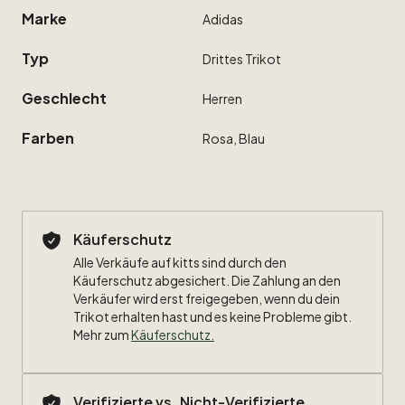
Marke
Adidas
Typ
Drittes
Trikot
Geschlecht
Herren
Farben
Rosa,
Blau
Käuferschutz
Alle Verkäufe auf kitts sind durch den
Käuferschutz abgesichert. Die Zahlung an den
Verkäufer wird erst freigegeben, wenn du dein
Trikot erhalten hast und es keine Probleme gibt.
Mehr zum
Käuferschutz
.
Verifizierte vs. Nicht-Verifizierte