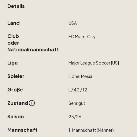
Details
Land
USA
Club
FC
Miami
City
oder
Nationalmannschaft
Liga
Major
League
Soccer
[US]
Spieler
Lionel
Messi
Größe
L
​/​
40
​/​
12
Zustand
Sehr
gut
Saison
25
​/​
26
Mannschaft
1.
Mannschaft
(Männer)