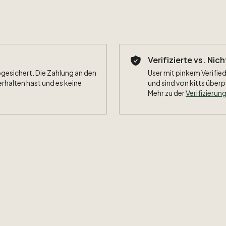
Verifizierte vs. Nic
bgesichert. Die Zahlung an den
User mit pinkem Verified
erhalten hast und es keine
und sind von kitts überp
Mehr zu der
Verifizierung