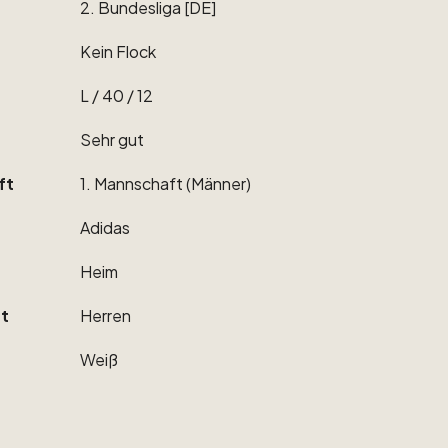
2.
Bundesliga
[DE]
Kein
Flock
L
​/​
40
​/​
12
Sehr
gut
ft
1.
Mannschaft
(Männer)
Adidas
Heim
t
Herren
Weiß