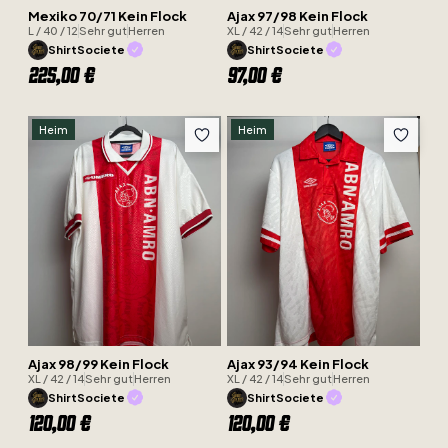
Mexiko 70/71 Kein Flock
Ajax 97/98 Kein Flock
L / 40 / 12
Sehr gut
Herren
XL / 42 / 14
Sehr gut
Herren
ShirtSociete
ShirtSociete
225,00 €
97,00 €
Heim
Heim
Ajax 98/99 Kein Flock
Ajax 93/94 Kein Flock
XL / 42 / 14
Sehr gut
Herren
XL / 42 / 14
Sehr gut
Herren
ShirtSociete
ShirtSociete
120,00 €
120,00 €