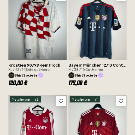
Kroatien 98/99 Kein Flock
Bayern München 12/13 Contento
XL / 42 / 14
Sehr gut
Herren
M / 38 / 10
Gut
Herren
ShirtSociete
ShirtSociete
120,00 €
175,00 €
Matchworn
+
2
Matchworn
+
1