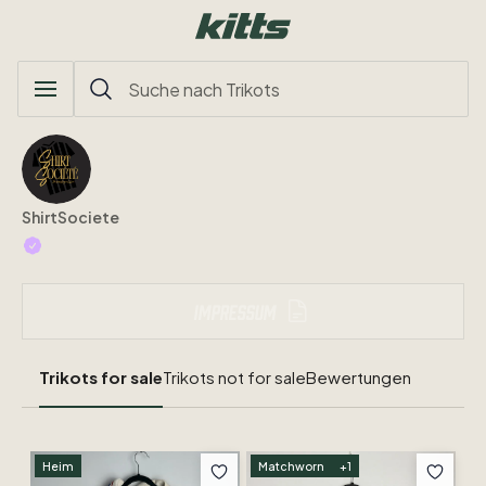
ShirtSociete
Impressum
Trikots for sale
Trikots not for sale
Bewertungen
Heim
Matchworn
+
1