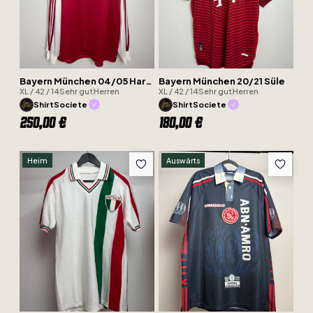
Bayern München 04/05 Hargreaves
Bayern München 20/21 Süle
XL / 42 / 14
Sehr gut
Herren
XL / 42 / 14
Sehr gut
Herren
ShirtSociete
ShirtSociete
250,00 €
180,00 €
Heim
Auswärts