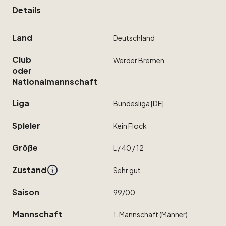
Details
Land
Deutschland
Club
Werder
Bremen
oder
Nationalmannschaft
Liga
Bundesliga
[DE]
Spieler
Kein
Flock
Größe
L
​/​
40
​/​
12
Zustand
Sehr
gut
Saison
99
​/​
00
Mannschaft
1.
Mannschaft
(Männer)