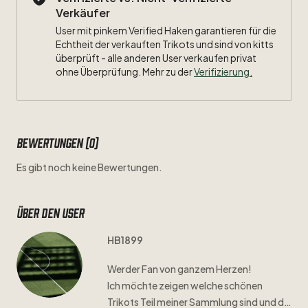
Verkäufer
User mit pinkem Verified Haken garantieren für die
Echtheit der verkauften Trikots und sind von kitts
überprüft - alle anderen User verkaufen privat
ohne Überprüfung. Mehr zu der
Verifizierung.
Bewertungen (0)
Es gibt noch keine Bewertungen.
Über den user
HB1899
Werder
Fan
von
ganzem
Herzen!
Ich
möchte
zeigen
welche
schönen
Trikots
Teil
meiner
Sammlung
sind
und
die