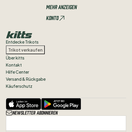
von
denen
ich
mich
trennen
will
an
Mehr anzeigen
Leidenschaftliche
Sammler
Konto
weitergeben.
Entdecke Trikots
Trikot verkaufen
Über kitts
Kontakt
Hilfe Center
Versand & Rückgabe
Käuferschutz
Newsletter abonnieren