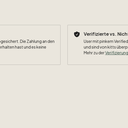
Verifizierte vs. Nic
bgesichert. Die Zahlung an den
User mit pinkem Verified
erhalten hast und es keine
und sind von kitts überp
Mehr zu der
Verifizierung