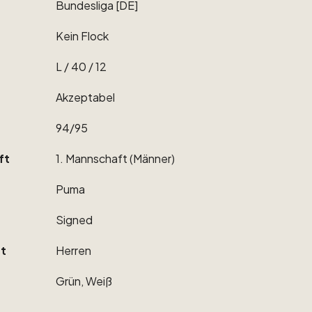
Bundesliga
[DE]
Kein
Flock
L
​/​
40
​/​
12
Akzeptabel
94
​/​
95
ft
1.
Mannschaft
(Männer)
Puma
Signed
t
Herren
Grün,
Weiß