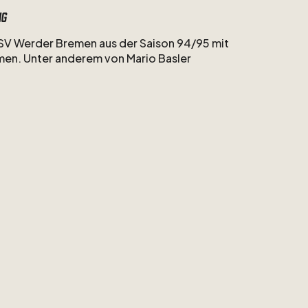
ng
SV
Werder
Bremen
aus
der
Saison
94
​/​
95
mit
men.
Unter
anderem
von
Mario
Basler