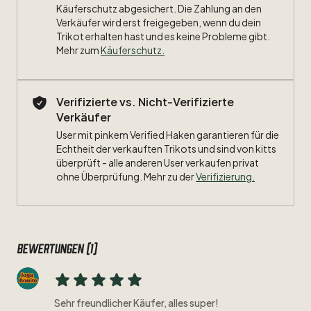
Käuferschutz abgesichert. Die Zahlung an den
Verkäufer wird erst freigegeben, wenn du dein
Trikot erhalten hast und es keine Probleme gibt.
Mehr zum
Käuferschutz
.
Verifizierte vs. Nicht-Verifizierte
Verkäufer
User mit pinkem Verified Haken garantieren für die
Echtheit der verkauften Trikots und sind von kitts
überprüft - alle anderen User verkaufen privat
ohne Überprüfung. Mehr zu der
Verifizierung.
Bewertungen (1)
Sehr freundlicher Käufer, alles super!