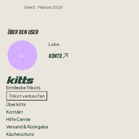
Uwe D
Februar 2026
Über den user
Luke.
Konto
L-
Entdecke Trikots
Trikot verkaufen
Über kitts
Kontakt
Hilfe Center
Versand & Rückgabe
Käuferschutz