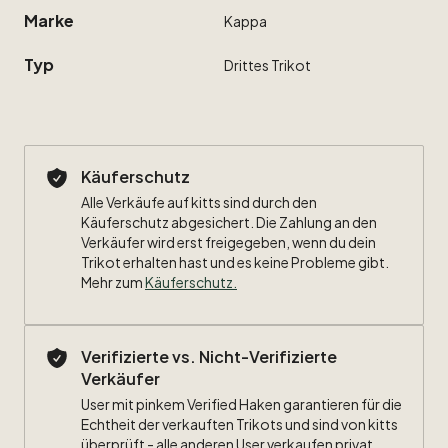
Marke
Kappa
Typ
Drittes
Trikot
Käuferschutz
Alle Verkäufe auf kitts sind durch den
Käuferschutz abgesichert. Die Zahlung an den
Verkäufer wird erst freigegeben, wenn du dein
Trikot erhalten hast und es keine Probleme gibt.
Mehr zum
Käuferschutz
.
Verifizierte vs. Nicht-Verifizierte
Verkäufer
User mit pinkem Verified Haken garantieren für die
Echtheit der verkauften Trikots und sind von kitts
überprüft - alle anderen User verkaufen privat