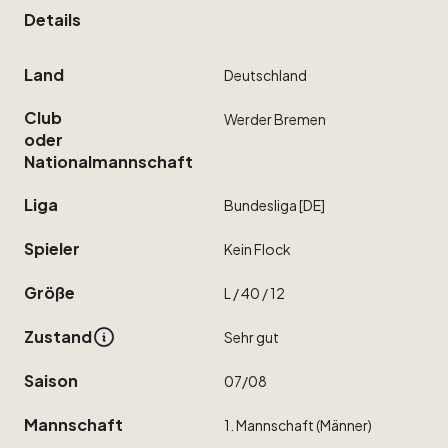
Details
Land
Deutschland
Club
Werder
Bremen
oder
Nationalmannschaft
Liga
Bundesliga
[DE]
Spieler
Kein
Flock
Größe
L
​/​
40
​/​
12
Zustand
Sehr
gut
Saison
07
​/​
08
Mannschaft
1.
Mannschaft
(Männer)