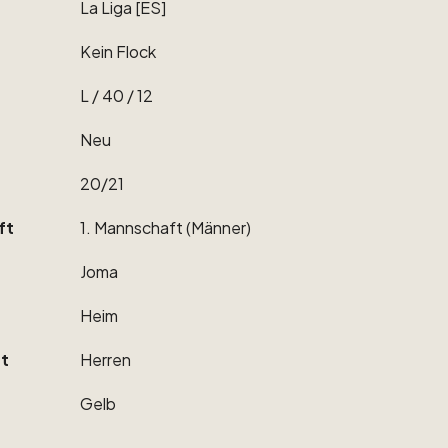
La
Liga
[ES]
Kein
Flock
L
​/​
40
​/​
12
Neu
20
​/​
21
ft
1.
Mannschaft
(Männer)
Joma
Heim
t
Herren
Gelb