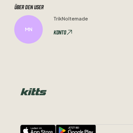
Über den user
TrikNoltemade
MN
Konto