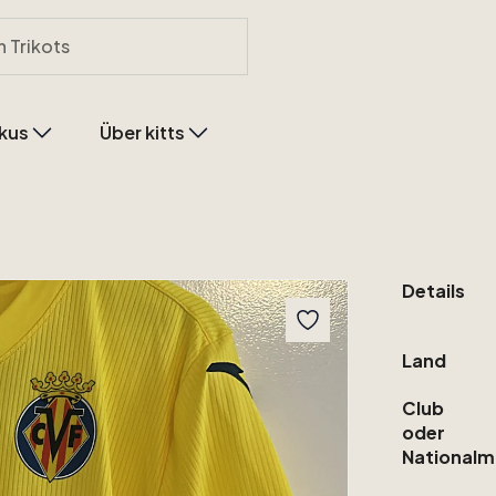
kus
Über kitts
Details
Land
Club
oder
Nationalm