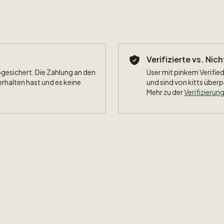
Verifizierte vs. Nic
bgesichert. Die Zahlung an den
User mit pinkem Verified
erhalten hast und es keine
und sind von kitts überp
Mehr zu der
Verifizierung