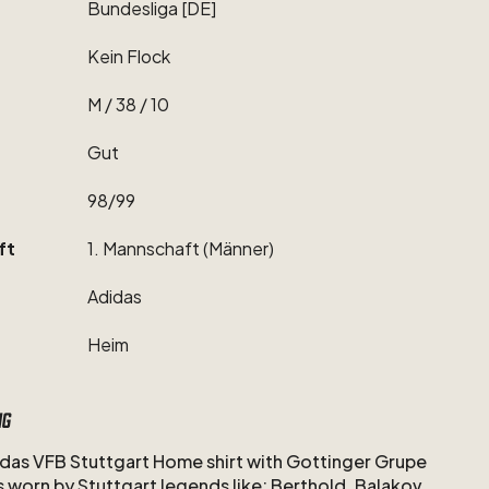
Bundesliga
[DE]
Kein
Flock
M
​/​
38
​/​
10
Gut
98
​/​
99
ft
1.
Mannschaft
(Männer)
Adidas
Heim
ng
das
VFB
Stuttgart
Home
shirt
with
Gottinger
Grupe
s
worn
by
Stuttgart
legends
like;
Berthold,
Balakov