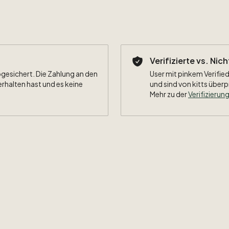
Verifizierte vs. Nic
bgesichert. Die Zahlung an den
User mit pinkem Verified
erhalten hast und es keine
und sind von kitts überp
Mehr zu der
Verifizierung