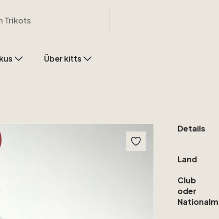
kus
Über kitts
Details
Land
Club
oder
Nationalm