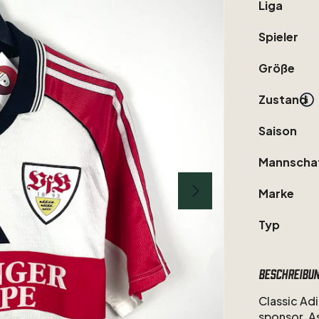
Liga
Spieler
Größe
Zustand
Saison
Mannscha
Marke
Typ
Beschreibu
Classic
Adi
sponsor.
A