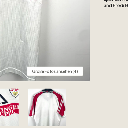
and
Fredi
B
Excellent
C
Große Fotos ansehen (4)