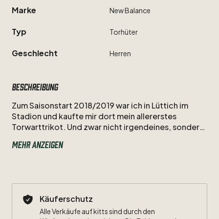
Marke
New
Balance
Typ
Torhüter
Geschlecht
Herren
Beschreibung
Zum
Saisonstart
2018
​/​
2019
war
ich
in
Lüttich
im
Stadion
und
kaufte
mir
dort
mein
allererstes
Torwarttrikot.
Und
zwar
nicht
irgendeines,
sondern
das
von
Guillermo
Ochoa,
der
zu
diesem
Zeitpunkt
Mehr anzeigen
längst
eine
Kultfigur
des
Weltfußballs
war.
Sein
Kultstatus
kommt
nicht
aus
dem
Vereinsfußball,
sondern
vor
allem
von
den
Weltmeisterschaften,
bei
denen
er
regelmäßig
zu
einem
der
prägenden
Gesichter
des
Turniers
wurde.
Ochoa
ist
einer
Käuferschutz
dieser
Torhüter,
die
alle
vier
Jahre
plötzlich
in
Alle Verkäufe auf kitts sind durch den
absoluter
Topform
erscheinen
und
mit