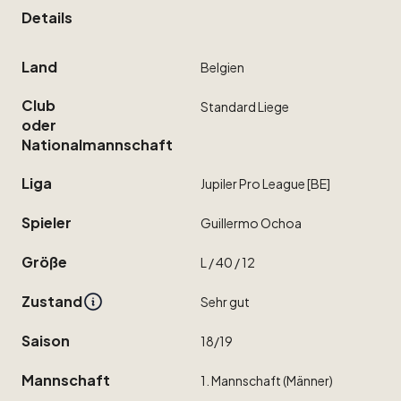
Details
Land
Belgien
Club
Standard
Liege
oder
Nationalmannschaft
Liga
Jupiler
Pro
League
[BE]
Spieler
Guillermo
Ochoa
Größe
L
​/​
40
​/​
12
Zustand
Sehr
gut
Saison
18
​/​
19
Mannschaft
1.
Mannschaft
(Männer)