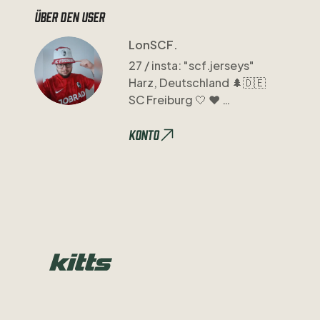
Über den user
LonSCF.
27
​/​
insta:
"scf.jerseys"
Harz
​,​
Deutschland
🌲🇩🇪
SC
Freiburg
🤍
❤️
Nationaltrikots
🌍
Clubs
Konto
die
mir
gefallen
👍🏻