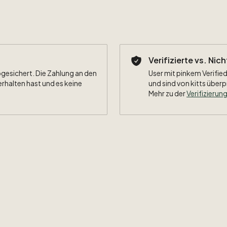
Verifizierte vs. Nic
bgesichert. Die Zahlung an den
User mit pinkem Verified
erhalten hast und es keine
und sind von kitts überp
Mehr zu der
Verifizierung