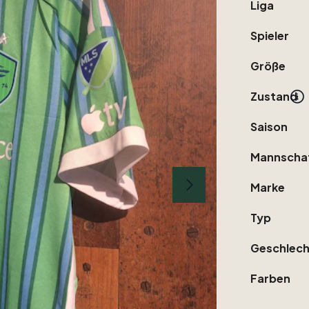
Liga
Spieler
Größe
Zustand
Saison
Mannscha
Marke
Typ
Geschlech
Farben