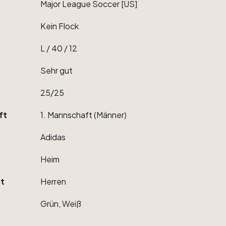
Major
League
Soccer
[US]
Kein
Flock
L
​/​
40
​/​
12
Sehr
gut
25
​/​
25
ft
1.
Mannschaft
(Männer)
Adidas
Heim
t
Herren
Grün,
Weiß