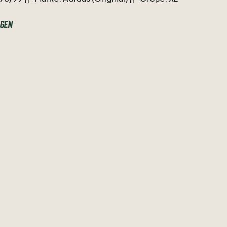
Detailbilder
​/​
Kategorisierung.
Nur
Versicherter
gen
t
Sendungsnummer.
oder
weiteren
Detailfotos
gerne
melden.
gedruckten:
https://www.kitts.de/u/692ec9ef-
e-a5b4-a2a0deaf6fc4