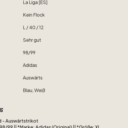
La
Liga
[ES]
Kein
Flock
L
​/​
40
​/​
12
Sehr
gut
98
​/​
99
Adidas
Auswärts
Blau,
Weiß
ng
d
-
Auswärtstrikot
98​
​/​
​​​​​99
||
*Marke:
Adidas
(Original)
||
*Größe:
XL