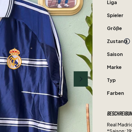
Liga
Spieler
Größe
Zustand
Saison
Marke
Typ
Farben
Beschreibu
Real
Madri
*Saison:
19