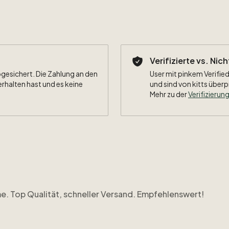
Verifizierte vs. Nic
bgesichert. Die Zahlung an den
User mit pinkem Verified
erhalten hast und es keine
und sind von kitts überp
Mehr zu der
Verifizierung
. Top Qualität, schneller Versand. Empfehlenswert!