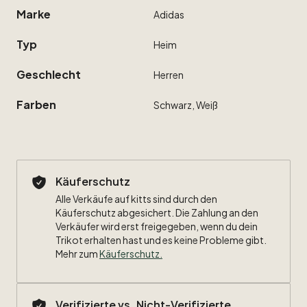
Marke
Adidas
Typ
Heim
Geschlecht
Herren
Farben
Schwarz,
Weiß
Käuferschutz
Alle Verkäufe auf kitts sind durch den
Käuferschutz abgesichert. Die Zahlung an den
Verkäufer wird erst freigegeben, wenn du dein
Trikot erhalten hast und es keine Probleme gibt.
Mehr zum
Käuferschutz
.
Verifizierte vs. Nicht-Verifizierte