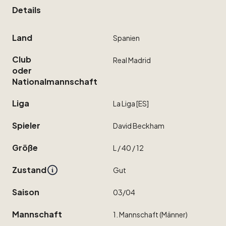
Details
Land
Spanien
Club
Real
Madrid
oder
Nationalmannschaft
Liga
La
Liga
[ES]
Spieler
David
Beckham
Größe
L
​/​
40
​/​
12
Zustand
Gut
Saison
03
​/​
04
Mannschaft
1.
Mannschaft
(Männer)