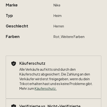
Marke
Nike
Typ
Heim
Geschlecht
Herren
Farben
Rot,
Weitere
Farben
Käuferschutz
Alle Verkäufe auf kitts sind durch den
Käuferschutz abgesichert. Die Zahlung an den
Verkäufer wird erst freigegeben, wenn du dein
Trikot erhalten hast und es keine Probleme gibt.
Mehr zum
Käuferschutz
.
Verifizierte vs. Nicht-Verifizierte