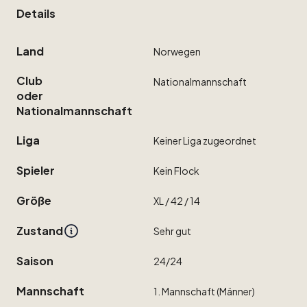
Details
Land
Norwegen
Club
Nationalmannschaft
oder
Nationalmannschaft
Liga
Keiner
Liga
zugeordnet
Spieler
Kein
Flock
Größe
XL
​/​
42
​/​
14
Zustand
Sehr
gut
Saison
24
​/​
24
Mannschaft
1.
Mannschaft
(Männer)