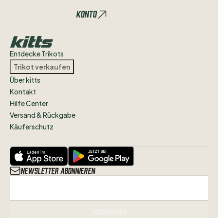
Nationaltrikots
🌍
Konto
Clubs
die
mir
gefallen
👍🏻
Entdecke Trikots
Trikot verkaufen
Über kitts
Kontakt
Hilfe Center
Versand & Rückgabe
Käuferschutz
Newsletter abonnieren
Abonnieren