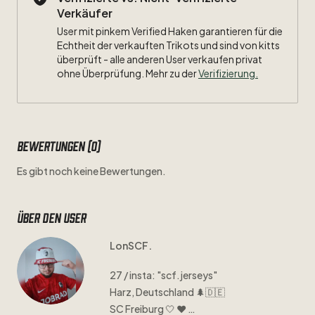
Verkäufer
User mit pinkem Verified Haken garantieren für die
Echtheit der verkauften Trikots und sind von kitts
überprüft - alle anderen User verkaufen privat
ohne Überprüfung. Mehr zu der
Verifizierung.
Bewertungen (0)
Es gibt noch keine Bewertungen.
Über den user
LonSCF.
27
​/​
insta:
"scf.jerseys"
Harz
​,​
Deutschland
🌲🇩🇪
SC
Freiburg
🤍
❤️