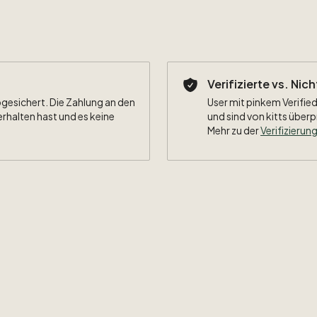
Verifizierte vs. Nic
bgesichert. Die Zahlung an den
User mit pinkem Verified
erhalten hast und es keine
und sind von kitts überp
Mehr zu der
Verifizierung