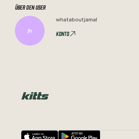
Über den user
whataboutjamal
jh
Konto