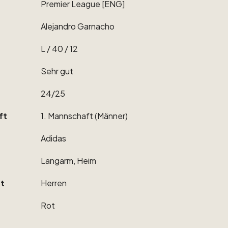
Premier
League
[ENG]
Alejandro
Garnacho
L
​/​
40
​/​
12
Sehr
gut
24
​/​
25
ft
1.
Mannschaft
(Männer)
Adidas
Langarm,
Heim
t
Herren
Rot