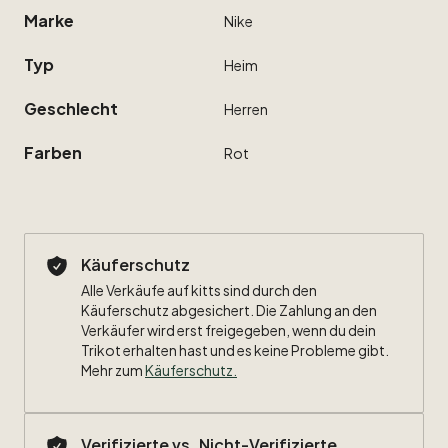
Marke
Nike
Typ
Heim
Geschlecht
Herren
Farben
Rot
Käuferschutz
Alle Verkäufe auf kitts sind durch den
Käuferschutz abgesichert. Die Zahlung an den
Verkäufer wird erst freigegeben, wenn du dein
Trikot erhalten hast und es keine Probleme gibt.
Mehr zum
Käuferschutz
.
Verifizierte vs. Nicht-Verifizierte