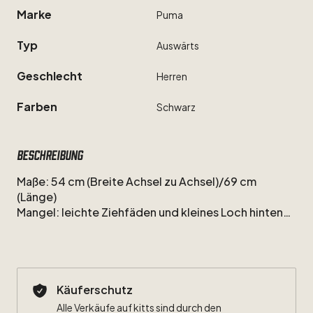
Marke
Puma
Typ
Auswärts
Geschlecht
Herren
Farben
Schwarz
Beschreibung
Maße:
54
cm
(Breite
Achsel
zu
Achsel)
​/​
69
cm
(Länge)
Mangel:
leichte
Ziehfäden
und
kleines
Loch
hinten
unten
Käuferschutz
Alle Verkäufe auf kitts sind durch den