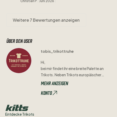
Christian P
Juni 2026
Weitere 7 Bewertungen anzeigen
Über den user
tobis_trikottruhe
Hi
​,​
bei
mir
findet
ihr
eine
breite
Palette
an
Trikots.
Neben
Trikots
europäischer
Giganten
sind
auch
Trikots
aus
der
Mehr anzeigen
Regionalliga
oder
aus
anderen
kleineren
Konto
Ligen
bei
mir
verfügbar.
Mängel
sind
immer
nach
bestem
Gewissen
angegeben.
Viel
Spaß
beim
Stöbern!
Entdecke Trikots