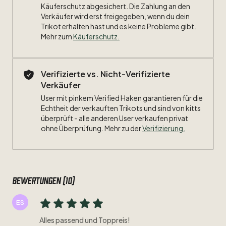
Käuferschutz abgesichert. Die Zahlung an den
Verkäufer wird erst freigegeben, wenn du dein
Trikot erhalten hast und es keine Probleme gibt.
Mehr zum
Käuferschutz
.
Verifizierte vs. Nicht-Verifizierte
Verkäufer
User mit pinkem Verified Haken garantieren für die
Echtheit der verkauften Trikots und sind von kitts
überprüft - alle anderen User verkaufen privat
ohne Überprüfung. Mehr zu der
Verifizierung.
Bewertungen (10)
ES
Alles passend und Toppreis!