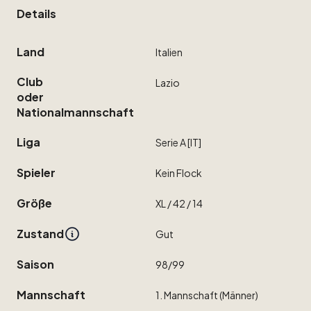
Details
Land
Italien
Club
Lazio
oder
Nationalmannschaft
Liga
Serie
A
[IT]
Spieler
Kein
Flock
Größe
XL
​/​
42
​/​
14
Zustand
Gut
Saison
98
​/​
99
Mannschaft
1.
Mannschaft
(Männer)