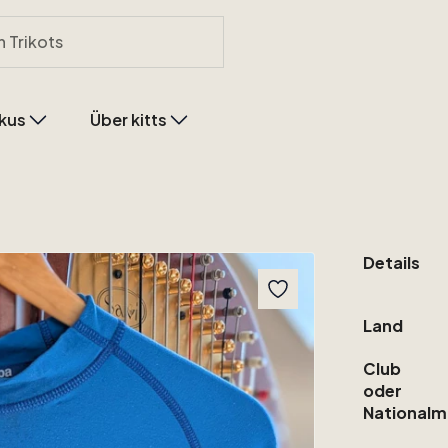
kus
Über kitts
Details
Land
Club
oder
Nationalm