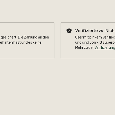
Verifizierte vs. Nic
bgesichert. Die Zahlung an den
User mit pinkem Verified
erhalten hast und es keine
und sind von kitts überp
Mehr zu der
Verifizierung