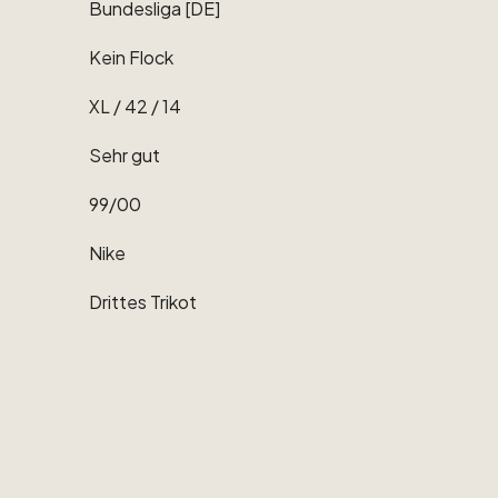
Bundesliga
[DE]
Kein
Flock
XL
​/​
42
​/​
14
Sehr
gut
99
​/​
00
Nike
Drittes
Trikot