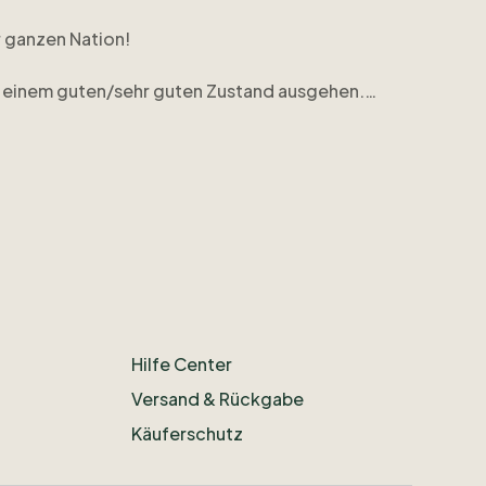
r
ganzen
Nation!
einem
guten
​/​
sehr
guten
Zustand
ausgehen.
ikots.berlin@hotmail.com
Hilfe Center
Versand & Rückgabe
Käuferschutz