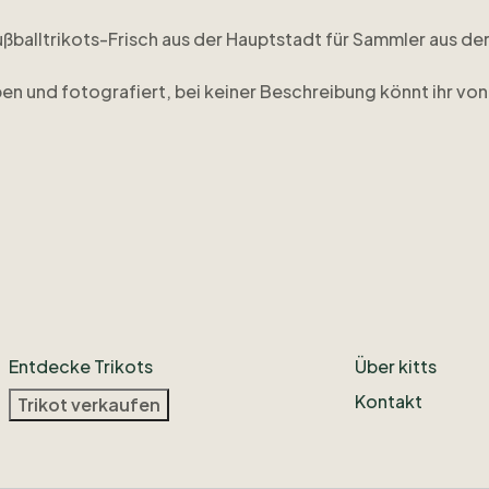
ußballtrikots-Frisch
aus
der
Hauptstadt
für
Sammler
aus
de
ben
und
fotografiert
​,​
bei
keiner
Beschreibung
könnt
ihr
von
Instagram
@footballtrikotsberlin
oder
per
Mail:
football.tr
Entdecke Trikots
Über kitts
Kontakt
Trikot verkaufen