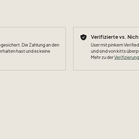
Verifizierte vs. Nic
bgesichert. Die Zahlung an den
User mit pinkem Verified
erhalten hast und es keine
und sind von kitts überp
Mehr zu der
Verifizierung