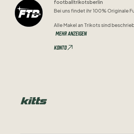
footballtrikotsberlin
Bei
uns
findet
ihr
100%
Originale
F
Alle
Makel
an
Trikots
sind
beschrie
Mehr anzeigen
Bei
Fragen
meldet
euch
gerne
auf
Konto