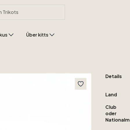
kus
Über kitts
Details
Land
Club
oder
Nationalm