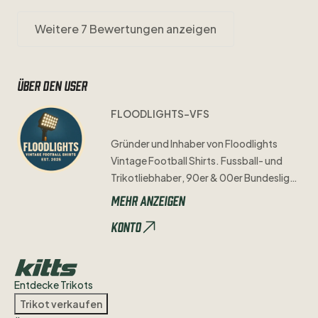
Weitere 7 Bewertungen anzeigen
Über den user
FLOODLIGHTS-VFS
Gründer
und
Inhaber
von
Floodlights
Vintage
Football
Shirts.
Fussball-
und
Trikotliebhaber
​,​
90er
&
00er
Bundesliga
Experte
sowie
Darmstadt
und
Schalke
Mehr anzeigen
Fan.
Konto
Schaut
gerne
auch
mal
bei
Instagram
vorbei
unter
@floodlights_vfs
oder
besucht
meinen
Shop
unter
Entdecke Trikots
https://floodlights-vfs.com
Trikot verkaufen