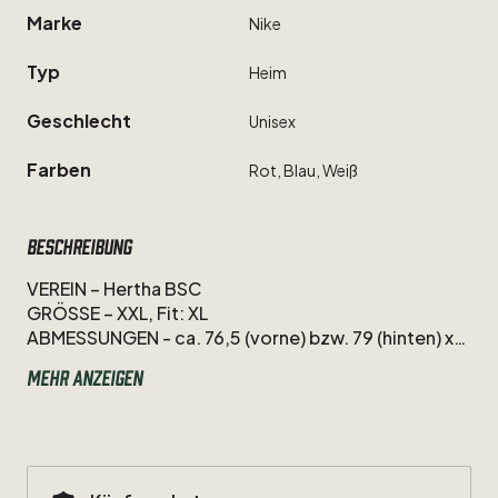
Marke
Nike
Typ
Heim
Geschlecht
Unisex
Farben
Rot,
Blau,
Weiß
Beschreibung
VEREIN
–
Hertha
BSC
GRÖSSE
–
XXL,
Fit:
XL
ABMESSUNGEN
-
ca.
76,5
(vorne)
bzw.
79
(hinten)
x
60
cm
Länge
x
Breite
(Achsel
zu
Achsel)
Mehr anzeigen
HERSTELLER
–
Nike
Spielerflock
-
#20
Zecke
-
Andreas
"Zecke"
Neuendorf.
Hertha
Legende.
Kämpfer,
Antreiber,
Identifikationsfigur,
Freigeist.
ZUSTAND
–
8,5
​/​
10
–
sehr
gut
-
Das
Trikot
ist
in
sehr