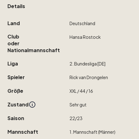
Details
Land
Deutschland
Club
Hansa
Rostock
oder
Nationalmannschaft
Liga
2.
Bundesliga
[DE]
Spieler
Rick
van
Drongelen
Größe
XXL
​/​
44
​/​
16
Zustand
Sehr
gut
Saison
22
​/​
23
Mannschaft
1.
Mannschaft
(Männer)