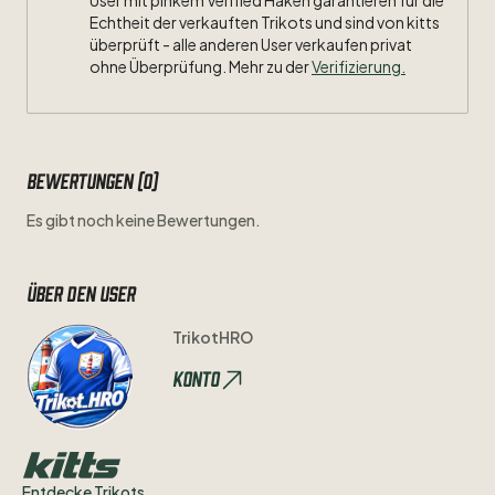
User mit pinkem Verified Haken garantieren für die
Echtheit der verkauften Trikots und sind von kitts
überprüft - alle anderen User verkaufen privat
ohne Überprüfung. Mehr zu der
Verifizierung.
Bewertungen (0)
Es gibt noch keine Bewertungen.
Über den user
TrikotHRO
Konto
Entdecke Trikots