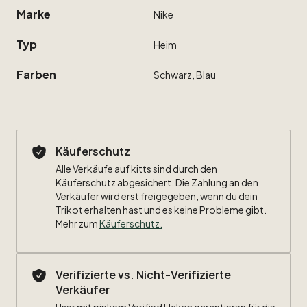
Marke
Nike
Typ
Heim
Farben
Schwarz,
Blau
Käuferschutz
Alle Verkäufe auf kitts sind durch den
Käuferschutz abgesichert. Die Zahlung an den
Verkäufer wird erst freigegeben, wenn du dein
Trikot erhalten hast und es keine Probleme gibt.
Mehr zum
Käuferschutz
.
Verifizierte vs. Nicht-Verifizierte
Verkäufer