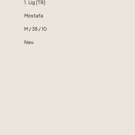
1.
Lig
[TR]
Mostafa
M
​/​
38
​/​
10
Neu