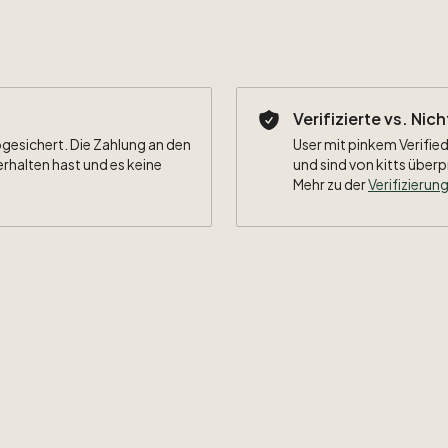
Verifizierte vs. Nic
bgesichert. Die Zahlung an den
User mit pinkem Verified
erhalten hast und es keine
und sind von kitts überp
Mehr zu der
Verifizierung