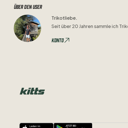
Über den user
Trikotliebe.
Seit
über
20
Jahren
sammle
ich
Trik
Konto