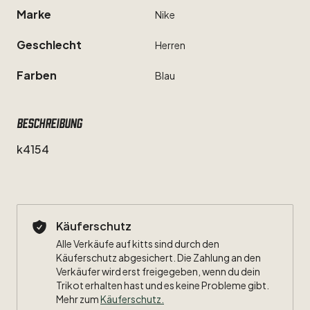
Marke
Nike
Geschlecht
Herren
Farben
Blau
Beschreibung
k4154
Käuferschutz
Alle Verkäufe auf kitts sind durch den
Käuferschutz abgesichert. Die Zahlung an den
Verkäufer wird erst freigegeben, wenn du dein
Trikot erhalten hast und es keine Probleme gibt.
Mehr zum
Käuferschutz
.