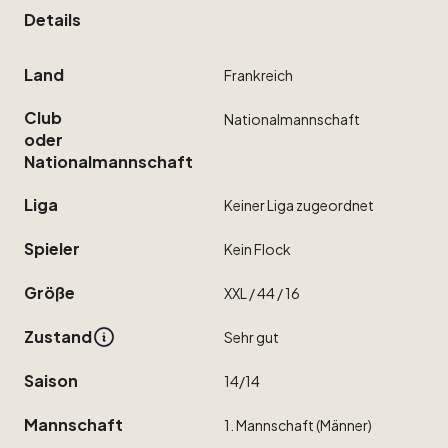
Details
Land
Frankreich
Club
Nationalmannschaft
oder
Nationalmannschaft
Liga
Keiner
Liga
zugeordnet
Spieler
Kein
Flock
Größe
XXL
​/​
44
​/​
16
Zustand
Sehr
gut
Saison
14
​/​
14
Mannschaft
1.
Mannschaft
(Männer)