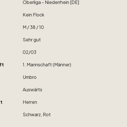
Oberliga
-
Niederrhein
[DE]
Kein
Flock
M
​/​
38
​/​
10
Sehr
gut
02
​/​
03
ft
1.
Mannschaft
(Männer)
Umbro
Auswärts
t
Herren
Schwarz,
Rot