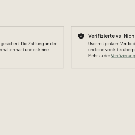
Verifizierte vs. Nic
bgesichert. Die Zahlung an den
User mit pinkem Verified
erhalten hast und es keine
und sind von kitts überp
Mehr zu der
Verifizierung