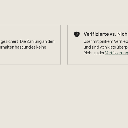
Verifizierte vs. Nic
bgesichert. Die Zahlung an den
User mit pinkem Verified
erhalten hast und es keine
und sind von kitts überp
Mehr zu der
Verifizierung