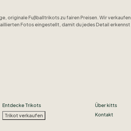
ge
​,​
originale
Fußballtrikots
zu
fairen
Preisen.
Wir
verkaufen
aillierten
Fotos
eingestellt
​,​
damit
du
jedes
Detail
erkennst
nd
ehrlich.
Besonderheiten
oder
leichte
Gebrauchsspuren
chtest
​,​
meld
dich
einfach.
Wir
antworten
schnell
und
helfe
s
mit
ausgewählten
Einzelstücken
dazu.
Wenn
du
nichts
ver
unter
OhCalcio.
Entdecke Trikots
Über kitts
Kontakt
Trikot verkaufen