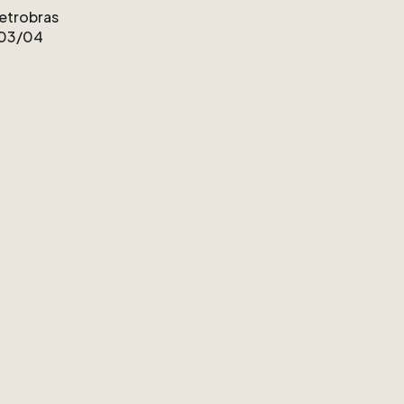
etrobras
03
​/​
04