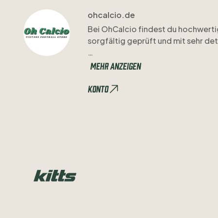
ohcalcio.de
Bei
OhCalcio
findest
du
hochwerti
sorgfältig
geprüft
und
mit
sehr
det
Unsere
Beschreibungen
sind
klar
u
Mehr anzeigen
Wenn
du
etwas
genauer
wissen
mö
Konto
Regelmäßig
kommen
frische
Drop
vorbei
oder
folg
uns
auf
Instagram