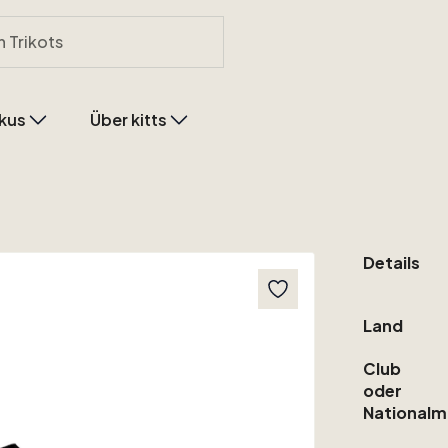
kus
Über kitts
Details
Land
Club
oder
Nationalm