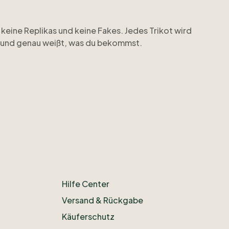
keine
Replikas
und
keine
Fakes.
Jedes
Trikot
wird
und
genau
weißt
​,​
was
du
bekommst.
zeigen
wir
offen
​,​
weil
uns
Transparenz
wichtig
ist.
n
gern
weiter.
passen
möchtest
​,​
schau
auf
www.ohcalcio.de
Hilfe Center
Versand & Rückgabe
Käuferschutz