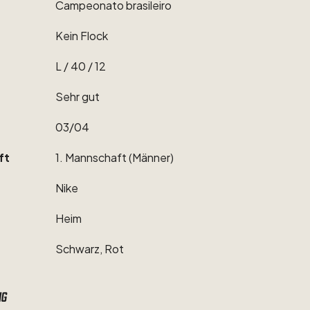
Campeonato
brasileiro
Kein
Flock
L
​/​
40
​/​
12
Sehr
gut
03
​/​
04
ft
1.
Mannschaft
(Männer)
Nike
Heim
Schwarz,
Rot
ng