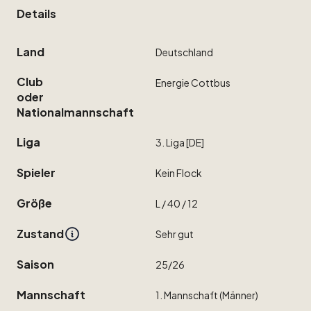
Details
Land
Deutschland
Club
Energie
Cottbus
oder
Nationalmannschaft
Liga
3.
Liga
[DE]
Spieler
Kein
Flock
Größe
L
​/​
40
​/​
12
Zustand
Sehr
gut
Saison
25
​/​
26
Mannschaft
1.
Mannschaft
(Männer)