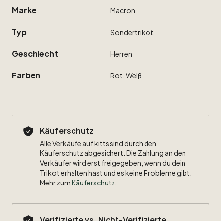
Marke
Macron
Typ
Sondertrikot
Geschlecht
Herren
Farben
Rot,
Weiß
Käuferschutz
Alle Verkäufe auf kitts sind durch den
Käuferschutz abgesichert. Die Zahlung an den
Verkäufer wird erst freigegeben, wenn du dein
Trikot erhalten hast und es keine Probleme gibt.
Mehr zum
Käuferschutz
.
Verifizierte vs. Nicht-Verifizierte