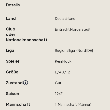
Details
Land
Deutschland
Club
Eintracht
Norderstedt
oder
Nationalmannschaft
Liga
Regionalliga
-
Nord
[DE]
Spieler
Kein
Flock
Größe
L
​/​
40
​/​
12
Zustand
Gut
Saison
19
​/​
21
Mannschaft
1.
Mannschaft
(Männer)