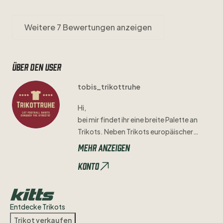
Weitere 7 Bewertungen anzeigen
Über den user
tobis_trikottruhe
Hi
​,​
bei
mir
findet
ihr
eine
breite
Palette
an
Trikots.
Neben
Trikots
europäischer
Giganten
sind
auch
Trikots
aus
der
Mehr anzeigen
Regionalliga
oder
aus
anderen
kleineren
Konto
Ligen
bei
mir
verfügbar.
Mängel
sind
immer
nach
bestem
Gewissen
angegeben.
Viel
Spaß
beim
Stöbern!
Entdecke Trikots
Trikot verkaufen