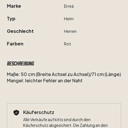
Marke
Erreà
Typ
Heim
Geschlecht
Herren
Farben
Rot
Beschreibung
Maße:
50
cm
(Breite
Achsel
zu
Achsel)
​/​
71
cm
(Länge)
Mangel:
leichter
Fehler
an
der
Naht
Käuferschutz
Alle Verkäufe auf kitts sind durch den
Käuferschutz abgesichert. Die Zahlung an den