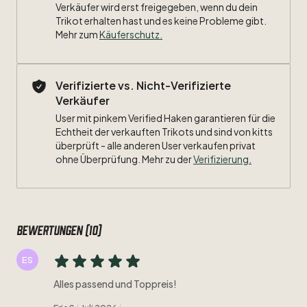
Verkäufer wird erst freigegeben, wenn du dein
Trikot erhalten hast und es keine Probleme gibt.
Mehr zum
Käuferschutz
.
Verifizierte vs. Nicht-Verifizierte
Verkäufer
User mit pinkem Verified Haken garantieren für die
Echtheit der verkauften Trikots und sind von kitts
überprüft - alle anderen User verkaufen privat
ohne Überprüfung. Mehr zu der
Verifizierung.
Bewertungen (10)
ES
Alles passend und Toppreis!