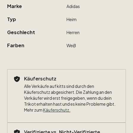
Marke
Adidas
Typ
Heim
Geschlecht
Herren
Farben
Weiß
Käuferschutz
Alle Verkäufe auf kitts sind durch den
Käuferschutz abgesichert. Die Zahlung an den
Verkäufer wird erst freigegeben, wenn du dein
Trikot erhalten hast und es keine Probleme gibt.
Mehr zum
Käuferschutz
.
Verifizierte vs. Nicht-Verifizierte