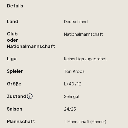
Details
Land
Deutschland
Club
Nationalmannschaft
oder
Nationalmannschaft
Liga
Keiner
Liga
zugeordnet
Spieler
Toni
Kroos
Größe
L
​/​
40
​/​
12
Zustand
Sehr
gut
Saison
24
​/​
25
Mannschaft
1.
Mannschaft
(Männer)