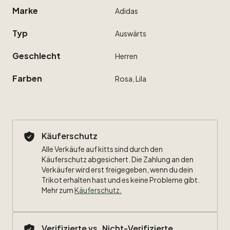
Marke
Adidas
Typ
Auswärts
Geschlecht
Herren
Farben
Rosa,
Lila
Käuferschutz
Alle Verkäufe auf kitts sind durch den
Käuferschutz abgesichert. Die Zahlung an den
Verkäufer wird erst freigegeben, wenn du dein
Trikot erhalten hast und es keine Probleme gibt.
Mehr zum
Käuferschutz
.
Verifizierte vs. Nicht-Verifizierte