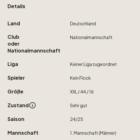
Details
Land
Deutschland
Club
Nationalmannschaft
oder
Nationalmannschaft
Liga
Keiner
Liga
zugeordnet
Spieler
Kein
Flock
Größe
XXL
​/​
44
​/​
16
Zustand
Sehr
gut
Saison
24
​/​
25
Mannschaft
1.
Mannschaft
(Männer)