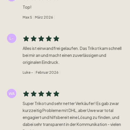
Top!
Max S
März 2026
L-
Alles ist einwandfrei gelaufen. Das Trikot kam schnell
bei mir an und macht einen zuverlässigen und
originalen Eindruck.
Luke -
Februar 2026
WA
Super Trikot und sehr netter Verkäufer! Es gab zwar
kurzzeitig Probleme mit DHL, aber Uwe war total
engagiert und hilfsbereit eine Lösung zu finden, und
dabei sehr transparent in der Kommunikation - vielen