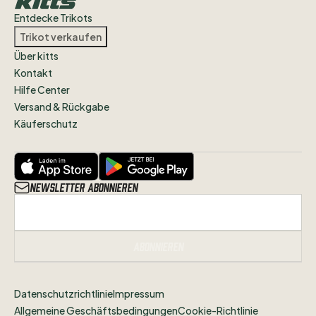
wisst
in
welchem
Zustand
sich
das
Trikot
Entdecke Trikots
befindet.
Trikot verkaufen
Über kitts
Alle
Artikel
des
VfB
Stuttgart
und
Kontakt
Streetwear
findet
ihr
weiterhin
in
Hilfe Center
unserem
Shop
unter
Versand & Rückgabe
www.jogabonitoshop.de
Käuferschutz
Folgt
uns
gerne
auf
Instagram
@jogabonitoshopde
um
nichts
zu
verpassen!
Newsletter abonnieren
Abonnieren
Datenschutzrichtlinie
Impressum
Allgemeine Geschäftsbedingungen
Cookie-Richtlinie