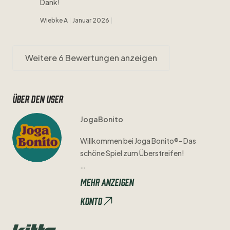
Dank!
Wiebke A
Januar 2026
Weitere 6 Bewertungen anzeigen
Über den user
JogaBonito
Willkommen
bei
Joga
Bonito®-
Das
schöne
Spiel
zum
Überstreifen!
Mit
Hingabe
und
Sorgfalt
prüfen
wir
Mehr anzeigen
jedes
Trikot
einzeln
auf
seine
Qualität
Konto
und
Authentizität.
Mögliche
Mängel
seht
ihr
immer
in
den
Bildern
und
der
Artikelbeschreibung
​,​
sodass
ihr
genau