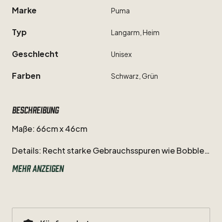
Marke
Puma
Typ
Langarm,
Heim
Geschlecht
Unisex
Farben
Schwarz,
Grün
Beschreibung
Maße:
66cm
x
46cm
Details:
Recht
starke
Gebrauchsspuren
wie
Bobbles
und
Fadenzieher
am
Stoff.
Ansonsten
sehr
guter
Mehr anzeigen
Zustand.
Vintage
Puma
Trikot
von
Borussia
Mönchengladbach
aus
der
Anfangszeit
der
neunziger
Jahre.
Zum
damaligen
Kader
zählten
Spieler
wie
Uwe
Kamps,
Christian
Hochstätter,