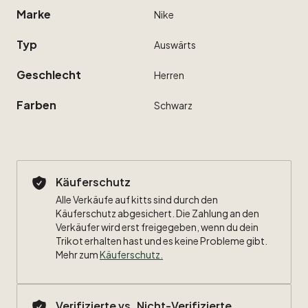
Marke
Nike
Typ
Auswärts
Geschlecht
Herren
Farben
Schwarz
Käuferschutz
Alle Verkäufe auf kitts sind durch den
Käuferschutz abgesichert. Die Zahlung an den
Verkäufer wird erst freigegeben, wenn du dein
Trikot erhalten hast und es keine Probleme gibt.
Mehr zum
Käuferschutz
.
Verifizierte vs. Nicht-Verifizierte