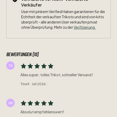
Verkäufer
User mit pinkem Verified Haken garantieren für die
Echtheit der verkauften Trikots und sind von kitts
überprüft - alle anderen User verkaufen privat
ohne Überprüfung. Mehr zu der
Verifizierung.
Bewertungen (10)
TK
Alles super; tolles Trikot, schneller Versand !
Tina K
Juli 2026
SB
Absolut empfehlenswert!