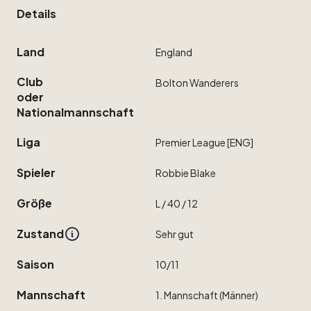
Details
Land
England
Club
Bolton
Wanderers
oder
Nationalmannschaft
Liga
Premier
League
[ENG]
Spieler
Robbie
Blake
Größe
L
​/​
40
​/​
12
Zustand
Sehr
gut
Saison
10
​/​
11
Mannschaft
1.
Mannschaft
(Männer)