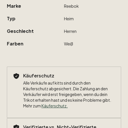
Marke
Reebok
Typ
Heim
Geschlecht
Herren
Farben
Weiß
Käuferschutz
Alle Verkäufe auf kitts sind durch den
Käuferschutz abgesichert. Die Zahlung an den
Verkäufer wird erst freigegeben, wenn du dein
Trikot erhalten hast und es keine Probleme gibt.
Mehr zum
Käuferschutz
.
Verifizierte vs. Nicht-Verifizierte