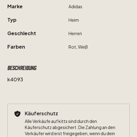
Marke
Adidas
Typ
Heim
Geschlecht
Herren
Farben
Rot,
Weiß
Beschreibung
k4093
Käuferschutz
Alle Verkäufe auf kitts sind durch den
Käuferschutz abgesichert. Die Zahlung an den
Verkäufer wird erst freigegeben, wenn du dein