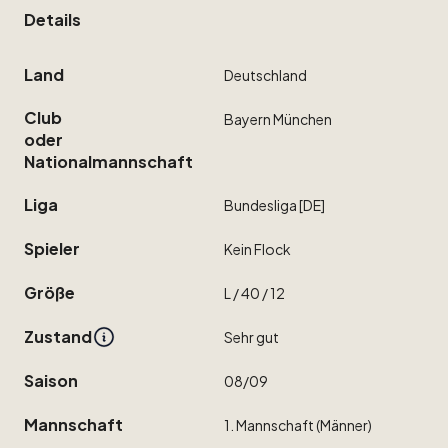
Details
Land
Deutschland
Club
Bayern
München
oder
Nationalmannschaft
Liga
Bundesliga
[DE]
Spieler
Kein
Flock
Größe
L
​/​
40
​/​
12
Zustand
Sehr
gut
Saison
08
​/​
09
Mannschaft
1.
Mannschaft
(Männer)