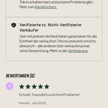
Trikot erhalten hast und es keine Probleme gibt.
Mehr zum
Käuferschutz
.
Verifizierte vs. Nicht-Verifizierte
Verkäufer
User mit pinkem Verified Haken garantieren für die
Echtheit der verkauften Trikots und sind von kitts
überprüft - alle anderen User verkaufen privat
ohne Überprüfung. Mehr zu der
Verifizierung.
Bewertungen (6)
PJ
Schnell, freundlich und ohne Probleme!
Pascal J
Juni 2026