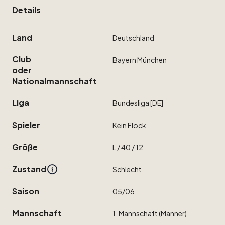
Details
Land
Deutschland
Club
Bayern
München
oder
Nationalmannschaft
Liga
Bundesliga
[DE]
Spieler
Kein
Flock
Größe
L
​/​
40
​/​
12
Zustand
Schlecht
Saison
05
​/​
06
Mannschaft
1.
Mannschaft
(Männer)