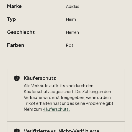
Marke
Adidas
Typ
Heim
Geschlecht
Herren
Farben
Rot
Käuferschutz
Alle Verkäufe auf kitts sind durch den
Käuferschutz abgesichert. Die Zahlung an den
Verkäufer wird erst freigegeben, wenn du dein
Trikot erhalten hast und es keine Probleme gibt.
Mehr zum
Käuferschutz
.
Verifizierte vs. Nicht-Verifizierte