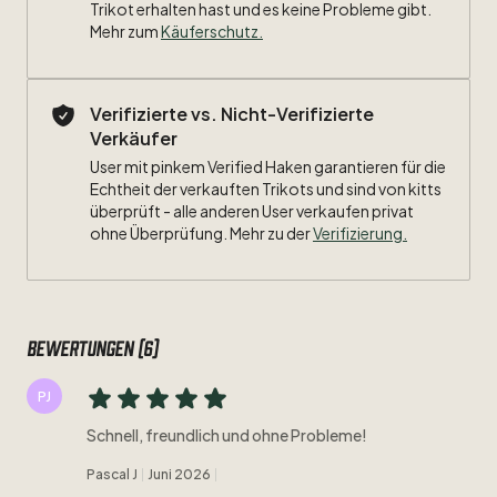
Trikot erhalten hast und es keine Probleme gibt.
Mehr zum
Käuferschutz
.
Verifizierte vs. Nicht-Verifizierte
Verkäufer
User mit pinkem Verified Haken garantieren für die
Echtheit der verkauften Trikots und sind von kitts
überprüft - alle anderen User verkaufen privat
ohne Überprüfung. Mehr zu der
Verifizierung.
Bewertungen (6)
PJ
Schnell, freundlich und ohne Probleme!
Pascal J
Juni 2026