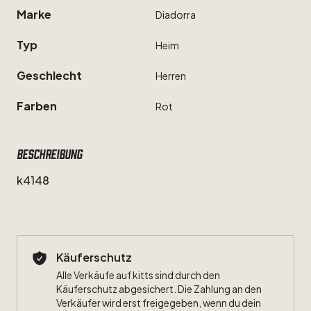
Marke
Diadorra
Typ
Heim
Geschlecht
Herren
Farben
Rot
Beschreibung
k4148
Käuferschutz
Alle Verkäufe auf kitts sind durch den
Käuferschutz abgesichert. Die Zahlung an den
Verkäufer wird erst freigegeben, wenn du dein