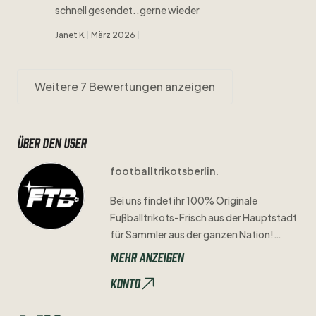
schnell gesendet..gerne wieder
Janet K
März 2026
Weitere 7 Bewertungen anzeigen
Über den user
footballtrikotsberlin.
Bei
uns
findet
ihr
100%
Originale
Fußballtrikots-Frisch
aus
der
Hauptstadt
für
Sammler
aus
der
ganzen
Nation!
Mehr anzeigen
Alle
Makel
an
Trikots
sind
beschrieben
und
Konto
fotografiert
​,​
bei
keiner
Beschreibung
könnt
ihr
von
einem
guten
​/​
sehr
guten