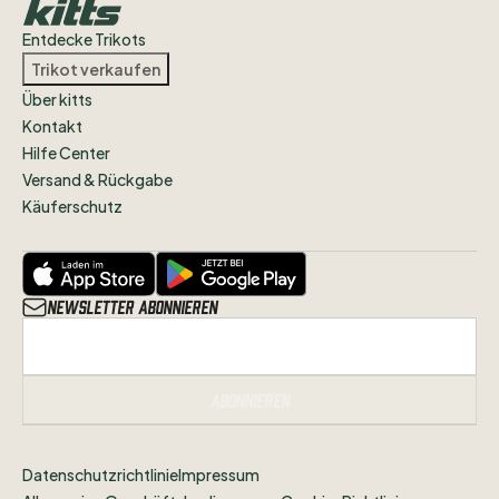
Zustand
ausgehen.
Entdecke Trikots
Bei
Fragen
meldet
euch
gerne
auf
Trikot verkaufen
Instagram
@footballtrikotsberlin
oder
Über kitts
per
Mail:
Kontakt
football.trikots.berlin@hotmail.com
Hilfe Center
Versand & Rückgabe
Käuferschutz
Newsletter abonnieren
Abonnieren
Datenschutzrichtlinie
Impressum