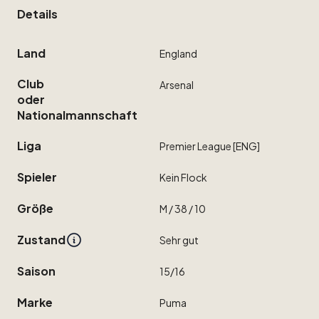
Details
Land
England
Club
Arsenal
oder
Nationalmannschaft
Liga
Premier
League
[ENG]
Spieler
Kein
Flock
Größe
M
​/​
38
​/​
10
Zustand
Sehr
gut
Saison
15
​/​
16
Marke
Puma