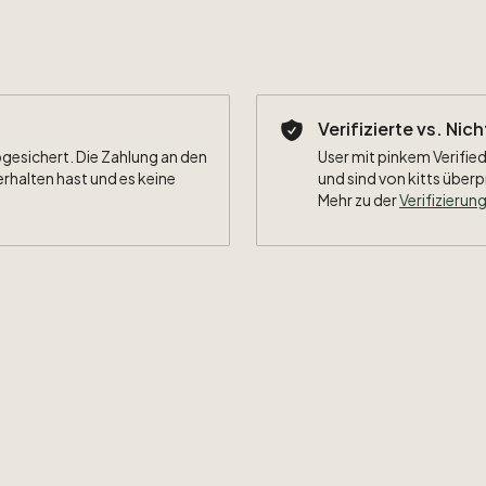
Verifizierte vs. Nic
bgesichert. Die Zahlung an den
User mit pinkem Verified
erhalten hast und es keine
und sind von kitts überp
Mehr zu der
Verifizierung