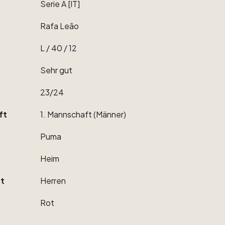
Serie
A
[IT]
Rafa
Leão
L
​/​
40
​/​
12
Sehr
gut
23
​/​
24
ft
1.
Mannschaft
(Männer)
Puma
Heim
t
Herren
Rot