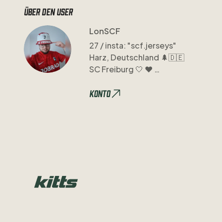
Über den user
LonSCF
27
​/​
insta:
"scf.jerseys"
Harz
​,​
Deutschland
🌲🇩🇪
SC
Freiburg
🤍
❤️
Nationaltrikots
🌍
Clubs
Konto
die
mir
gefallen
👍🏻