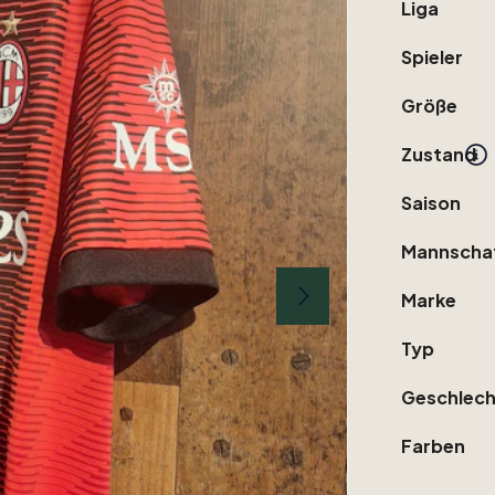
Liga
Spieler
Größe
Zustand
Saison
Mannscha
Marke
Typ
Geschlech
Farben