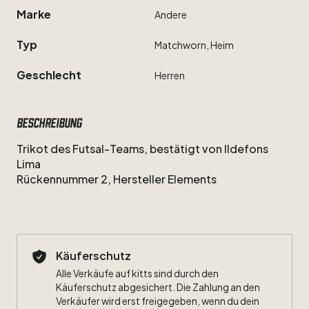
Marke
Andere
Typ
Matchworn,
Heim
Geschlecht
Herren
Beschreibung
Trikot
des
Futsal-Teams,
bestätigt
von
Ildefons
Lima
Rückennummer
2,
Hersteller
Elements
Käuferschutz
Alle Verkäufe auf kitts sind durch den
Käuferschutz abgesichert. Die Zahlung an den
Verkäufer wird erst freigegeben, wenn du dein