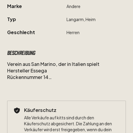
Marke
Andere
Typ
Langarm,
Heim
Geschlecht
Herren
Beschreibung
Verein
aus
San
Marino,
der
in
Italien
spielt
Hersteller
Essega
Rückennummer
14
Kein
Name
Käuferschutz
Alle Verkäufe auf kitts sind durch den
Käuferschutz abgesichert. Die Zahlung an den
Verkäufer wird erst freigegeben, wenn du dein