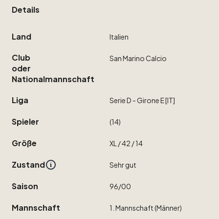
Details
Land
Italien
Club
San
Marino
Calcio
oder
Nationalmannschaft
Liga
Serie
D
-
Girone
E
[IT]
Spieler
(14)
Größe
XL
​/​
42
​/​
14
Zustand
Sehr
gut
Saison
96
​/​
00
Mannschaft
1.
Mannschaft
(Männer)