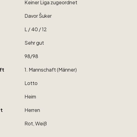
Keiner
Liga
zugeordnet
Davor
Šuker
L
​/​
40
​/​
12
Sehr
gut
98
​/​
98
ft
1.
Mannschaft
(Männer)
Lotto
Heim
t
Herren
Rot,
Weiß