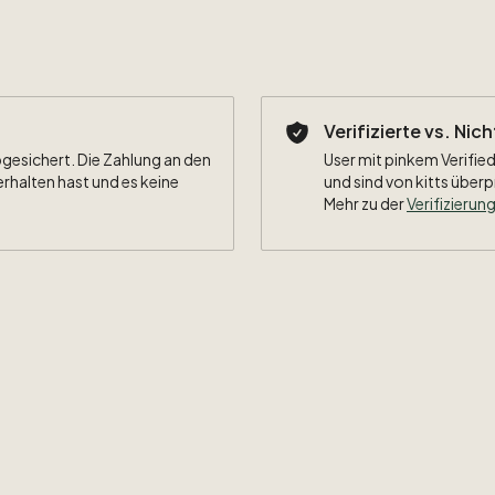
Verifizierte vs. Nic
bgesichert. Die Zahlung an den
User mit pinkem Verified
erhalten hast und es keine
und sind von kitts überp
Mehr zu der
Verifizierung