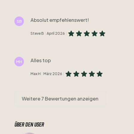
Absolut empfehlenswert!
SB
Steve B
April 2026
Alles top
MH
Max H
März 2026
Weitere 7 Bewertungen anzeigen
Über den user