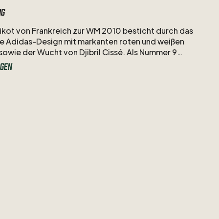
ng
ikot
von
Frankreich
zur
WM
2010
besticht
durch
das
ue
Adidas-Design
mit
markanten
roten
und
weißen
sowie
der
Wucht
von
Djibril
Cissé.
Als
Nummer
9
r
exzentrische
und
pfeilschnelle
Angreifer
im
Dress
gen
eus
beim
geschichtsträchtigen
rschaftsturnier
in
Südafrika.
/​
10
g:
#9
Cisse