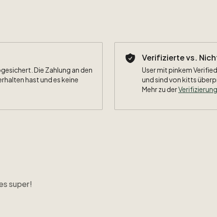
Besonderh
Verifizierte vs. Nic
bgesichert. Die Zahlung an den
User mit pinkem Verified
erhalten hast und es keine
und sind von kitts überp
Mehr zu der
Verifizierung
es super!