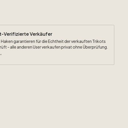
eiten:
WM
2010
Patch
ht-Verifizierte Verkäufer
 Haken garantieren für die Echtheit der verkauften Trikots
rüft - alle anderen User verkaufen privat ohne Überprüfung.
.