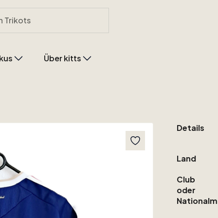
kus
Über kitts
Details
Land
Club
oder
Nationalm