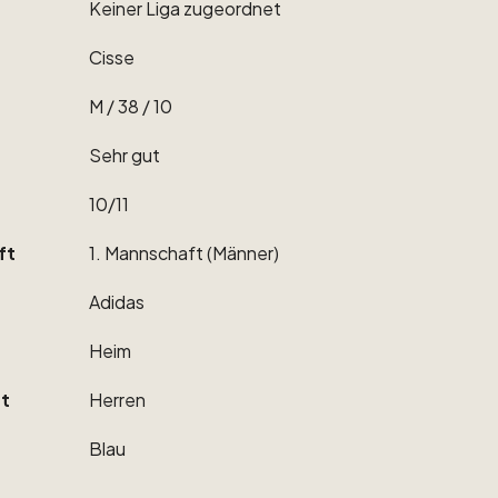
Keiner
Liga
zugeordnet
Cisse
M
​/​
38
​/​
10
Sehr
gut
10
​/​
11
ft
1.
Mannschaft
(Männer)
Adidas
Heim
t
Herren
Blau