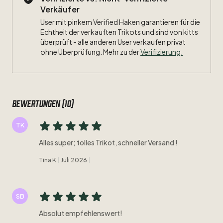
Verkäufer
User mit pinkem Verified Haken garantieren für die
Echtheit der verkauften Trikots und sind von kitts
überprüft - alle anderen User verkaufen privat
ohne Überprüfung. Mehr zu der
Verifizierung.
Bewertungen (10)
TK
Alles super; tolles Trikot, schneller Versand !
Tina K
Juli 2026
SB
Absolut empfehlenswert!