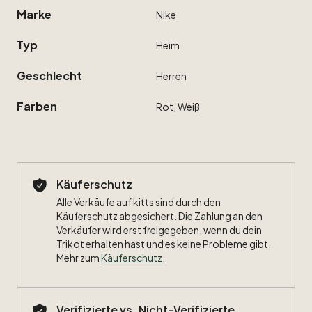
Marke
Nike
Typ
Heim
Geschlecht
Herren
Farben
Rot,
Weiß
Käuferschutz
Alle Verkäufe auf kitts sind durch den
Käuferschutz abgesichert. Die Zahlung an den
Verkäufer wird erst freigegeben, wenn du dein
Trikot erhalten hast und es keine Probleme gibt.
Mehr zum
Käuferschutz
.
Verifizierte vs. Nicht-Verifizierte