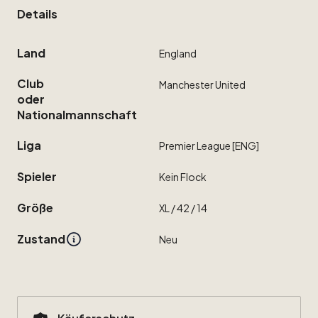
Details
Land
England
Club
Manchester
United
oder
Nationalmannschaft
Liga
Premier
League
[ENG]
Spieler
Kein
Flock
Größe
XL
​/​
42
​/​
14
Zustand
Neu