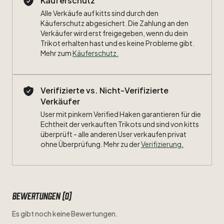
Käuferschutz
Alle Verkäufe auf kitts sind durch den
Käuferschutz abgesichert. Die Zahlung an den
Verkäufer wird erst freigegeben, wenn du dein
Trikot erhalten hast und es keine Probleme gibt.
Mehr zum
Käuferschutz
.
Verifizierte vs. Nicht-Verifizierte
Verkäufer
User mit pinkem Verified Haken garantieren für die
Echtheit der verkauften Trikots und sind von kitts
überprüft - alle anderen User verkaufen privat
ohne Überprüfung. Mehr zu der
Verifizierung.
Bewertungen (0)
Es gibt noch keine Bewertungen.