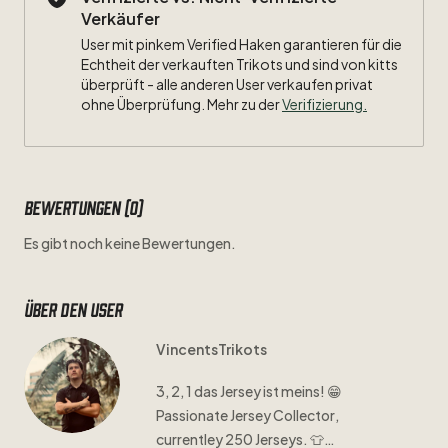
Verkäufer
User mit pinkem Verified Haken garantieren für die
Echtheit der verkauften Trikots und sind von kitts
überprüft - alle anderen User verkaufen privat
ohne Überprüfung. Mehr zu der
Verifizierung.
Bewertungen (0)
Es gibt noch keine Bewertungen.
Über den user
VincentsTrikots
3
​,​
2
​,​
1
das
Jersey
ist
meins!
😁
Passionate
Jersey
Collector
​,​
currentley
250
Jerseys.
👕