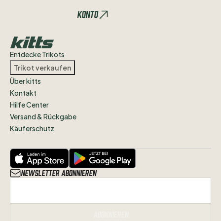
Trikot
Acc
Insta:
@vincentstrikots
Konto
Entdecke Trikots
Trikot verkaufen
Über kitts
Kontakt
Hilfe Center
Versand & Rückgabe
Käuferschutz
Newsletter abonnieren
Abonnieren