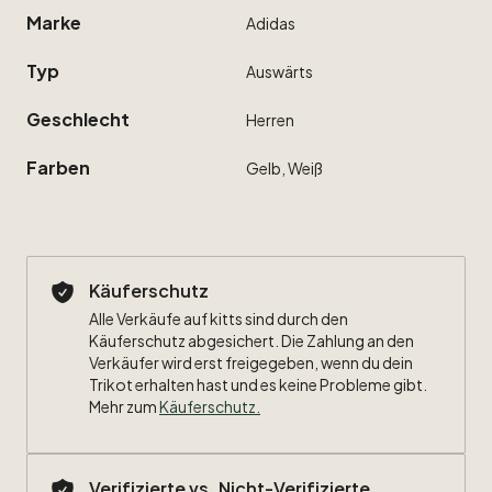
Marke
Adidas
Typ
Auswärts
Geschlecht
Herren
Farben
Gelb,
Weiß
Käuferschutz
Alle Verkäufe auf kitts sind durch den
Käuferschutz abgesichert. Die Zahlung an den
Verkäufer wird erst freigegeben, wenn du dein
Trikot erhalten hast und es keine Probleme gibt.
Mehr zum
Käuferschutz
.
Verifizierte vs. Nicht-Verifizierte