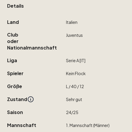
Details
Land
Italien
Club
Juventus
oder
Nationalmannschaft
Liga
Serie
A
[IT]
Spieler
Kein
Flock
Größe
L
​/​
40
​/​
12
Zustand
Sehr
gut
Saison
24
​/​
25
Mannschaft
1.
Mannschaft
(Männer)