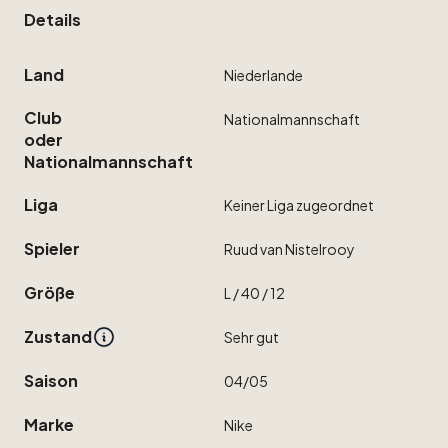
Details
Land
Niederlande
Club
Nationalmannschaft
oder
Nationalmannschaft
Liga
Keiner
Liga
zugeordnet
Spieler
Ruud
van
Nistelrooy
Größe
L
​/​
40
​/​
12
Zustand
Sehr
gut
Saison
04
​/​
05
Marke
Nike