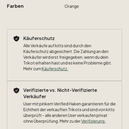
Farben
Orange
Käuferschutz
Alle Verkäufe auf kitts sind durch den
Käuferschutz abgesichert. Die Zahlung an den
Verkäufer wird erst freigegeben, wenn du dein
Trikot erhalten hast und es keine Probleme gibt.
Mehr zum
Käuferschutz
.
Verifizierte vs. Nicht-Verifizierte
Verkäufer
User mit pinkem Verified Haken garantieren für die
Echtheit der verkauften Trikots und sind von kitts
überprüft - alle anderen User verkaufen privat
ohne Überprüfung. Mehr zu der
Verifizierung.